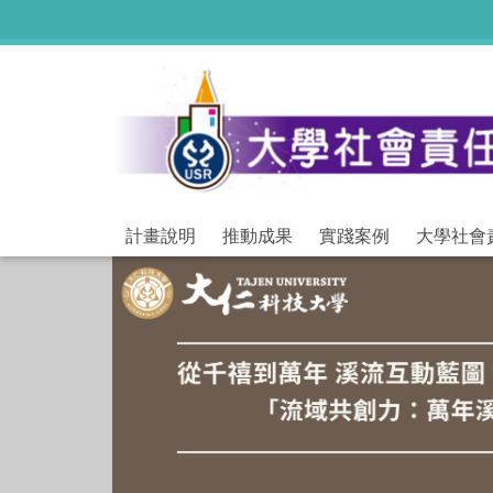
跳
到
主
要
內
容
區
計畫說明
推動成果
實踐案例
大學社會