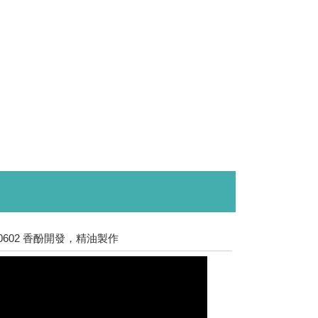
90602 香酚開發，精油製作
1090527 仁